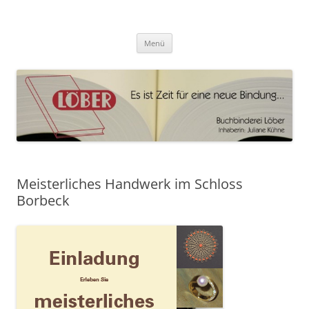
Zum
Inhalt
Buchbinderei Löber
springen
Buchbinderei
Menü
Meisterliches Handwerk im Schloss
Borbeck