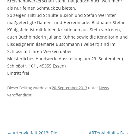
Kreishandwerkerschaft steht, hat jedoch noch weit mehr
als nur feinen Schmuck zu bieten.
So zeigen Hiltrud Schulte-Buxloh und Stefan Wermter
maßgefertigte Damen- und Herrenmode. Bildhauer Stefan
Königsfeld ist mit feinen Kreationen aus Stein vertreten,
auch Buchbinderin Juliane Kühne sowie die Konditorin und
Eisdesignerin Ilsemarie Buschmann ( Velbert) sind im
Schloss mit ihren Werken dabei.
Meisterliches Handwerk- Ausstellung am 29. September (
Schloßstr. 101 , 45355 Essen)
Eintritt frei
Dieser Beitrag wurde am
20. September 2013
unter
News
veröffentlicht.
Beitragsnavigation
←
Artenvielfalt 2013: Die
ARTenVielfalt – Das