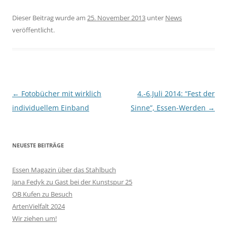
Dieser Beitrag wurde am
25. November 2013
unter
News
veröffentlicht.
Beitragsnavigation
←
Fotobücher mit wirklich
4.-6.Juli 2014: “Fest der
individuellem Einband
Sinne”, Essen-Werden
→
NEUESTE BEITRÄGE
Essen Magazin über das Stahlbuch
Jana Fedyk zu Gast bei der Kunstspur 25
OB Kufen zu Besuch
ArtenVielfalt 2024
Wir ziehen um!