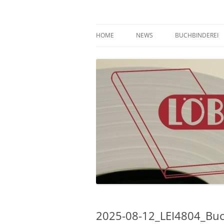
Zum
Inhalt
springen
Buchbinderei
Buchbinderei Löber
HOME
NEWS
BUCHBINDEREI
2025-08-12_LEI4804_Buc