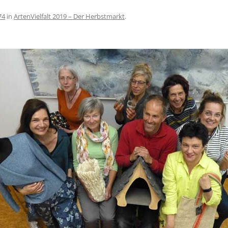
74
in
ArtenVielfalt 2019 – Der Herbstmarkt
.